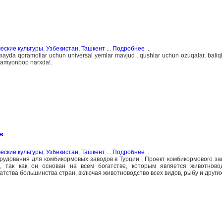
еские культуры
,
Узбекистан, Ташкент
...
Подробнее
...
ayda qoramollar uchun universal yemlar mavjud , qushlar uchun ozuqalar, baliqla
 hamyonbop narxda!.
в
еские культуры
,
Узбекистан, Ташкент
...
Подробнее
...
рудования для комбикормовых заводов в Турции , Проект комбикормового за
 так как он основан на всем богатстве, которым является животновод
тства большинства стран, включая животноводство всех видов, рыбу и други