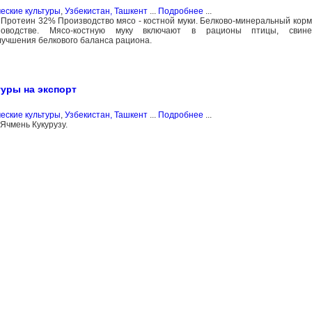
еские культуры
,
Узбекистан, Ташкент
...
Подробнее
...
. Протеин 32% Производство мясо - костной муки. Белково-минеральный корм
оводстве. Мясо-костную муку включают в рационы птицы, свине
лучшения белкового баланса рациона.
уры на экспорт
еские культуры
,
Узбекистан, Ташкент
...
Подробнее
...
Ячмень Кукурузу.