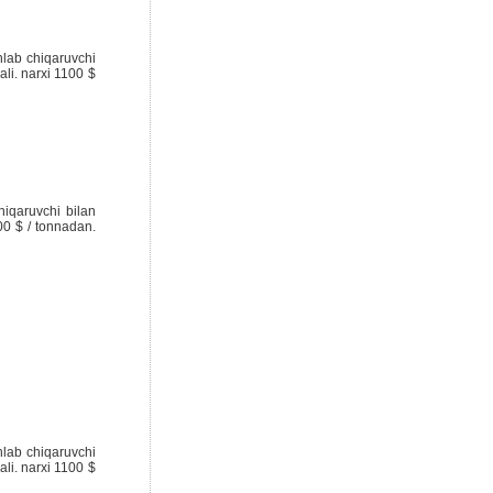
hlab chiqaruvchi
ali. narxi 1100 $
hiqaruvchi bilan
900 $ / tonnadan.
hlab chiqaruvchi
ali. narxi 1100 $