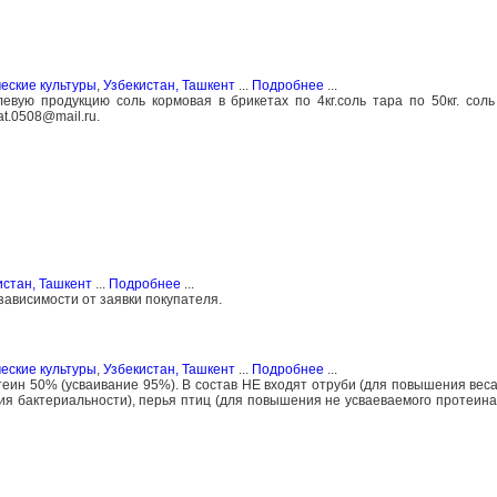
еские культуры
,
Узбекистан, Ташкент
...
Подробнее
...
евую продукцию соль кормовая в брикетах по 4кг.соль тара по 50кг. соль
t.0508@mail.ru.
истан, Ташкент
...
Подробнее
...
зависимости от заявки покупателя.
еские культуры
,
Узбекистан, Ташкент
...
Подробнее
...
еин 50% (усваивание 95%). В состав НЕ входят отруби (для повышения веса 
я бактериальности), перья птиц (для повышения не усваеваемого протеина)