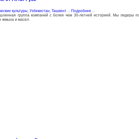
еские культуры
,
Узбекистан, Ташкент
...
Подробнее
...
ленная группа компаний с более чем 30-летней историей. Мы лидеры по
е жмыха и масел.