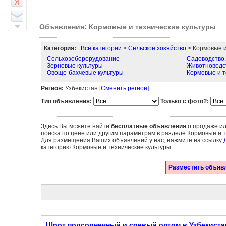
Объявления: Кормовые и технические культуры
Категория:
Все категории
>
Сельское хозяйство
> Кормовые и
Сельхозоборорудование
Садоводство,
Зерновые культуры
Животноводст
Овоще-бахчевые культуры
Кормовые и т
Регион:
Узбекистан
[Сменить регион]
Тип объявления:
Только с фото?:
Здесь Вы можете найти
бесплатные объявления
о продаже ил
поиска по цене или другим параметрам в разделе Кормовые и т
Для размещения Ваших объявлений у нас, нажмите на ссылку
категорию Кормовые и технические культуры.
Разместить объявл
Шрот подсолнечный и соевый оптом в Узбекистан