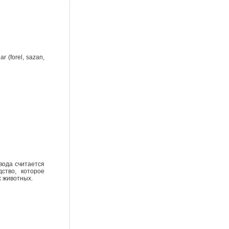
r (forel, sazan,
вода считается
ство, которое
х животных.