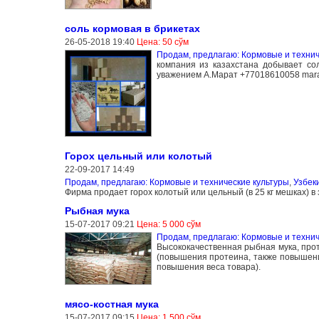
соль кормовая в брикетах
26-05-2018 19:40
Цена: 50 сўм
Продам, предлагаю: Кормовые и технич
компания из казахстана добывает сол
уважением А.Марат +77018610058 mara
Горох цельный или колотый
22-09-2017 14:49
Продам, предлагаю: Кормовые и технические культуры
,
Узбек
Фирма продает горох колотый или цельный (в 25 кг мешках) в 
Рыбная мука
15-07-2017 09:21
Цена: 5 000 сўм
Продам, предлагаю: Кормовые и технич
Высококачественная рыбная мука, прот
(повышения протеина, также повышени
повышения веса товара).
мясо-костная мука
15-07-2017 09:15
Цена: 1 500 сўм