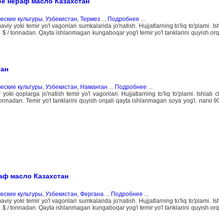
е нераф масло Казахстан
еские культуры
,
Узбекистан, Термез
...
Подробнее
...
 yoki temir yo'l vagonlari sumkalarida jo'natish. Hujjatlarning to'liq to'plami. Is
00 $ / tonnadan. Qayta ishlanmagan kungaboqar yog'i temir yo'l tanklarini quyish orq
тан
еские культуры
,
Узбекистан, Наманган
...
Подробнее
...
ki qoplarga jo'natish temir yo'l vagonlari. Hujjatlarning to'liq to'plami. Ishlab c
/ tonnadan. Temir yo'l tanklarini quyish orqali qayta ishlanmagan soya yog'i. narxi 
аф масло Казахстан
еские культуры
,
Узбекистан, Фергана
...
Подробнее
...
 yoki temir yo'l vagonlari sumkalarida jo'natish. Hujjatlarning to'liq to'plami. Is
00 $ / tonnadan. Qayta ishlanmagan kungaboqar yog'i temir yo'l tanklarini quyish orq