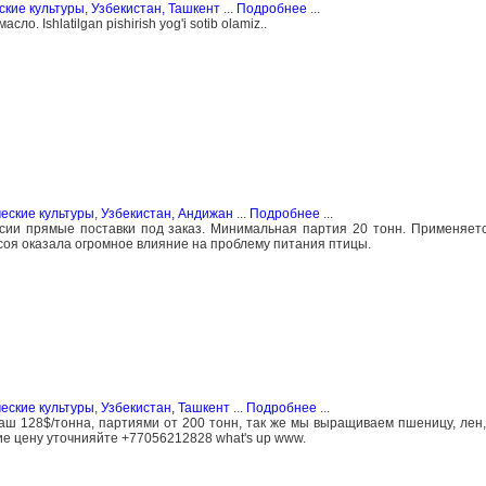
ские культуры
,
Узбекистан, Ташкент
...
Подробнее
...
. Ishlatilgan pishirish yog'i sotib olamiz..
еские культуры
,
Узбекистан, Андижан
...
Подробнее
...
сии прямые поставки под заказ. Минимальная партия 20 тонн. Применяет
оя оказала огромное влияние на проблему питания птицы.
еские культуры
,
Узбекистан, Ташкент
...
Подробнее
...
ш 128$/тонна, партиями от 200 тонн, так же мы выращиваем пшеницу, лен,
ие цену уточнияйте +77056212828 what's up www.