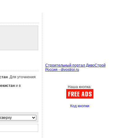
Строительный портал ДивоСтрой
Россия - divostroi.ru
стан
. Для уточнения
бекистан
и в
Наша кнопка:
Код кнопки