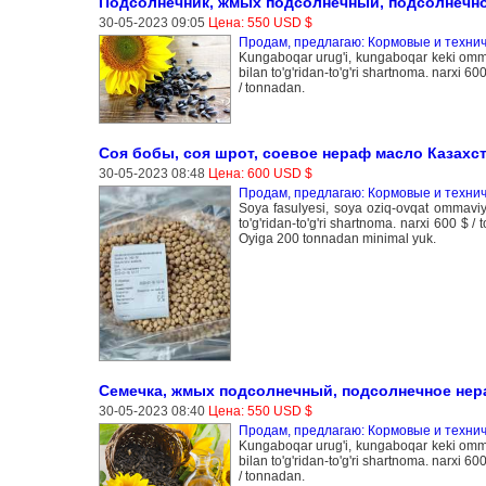
Подсолнечник, жмых подсолнечный, подсолнечно
30-05-2023 09:05
Цена: 550 USD $
Продам, предлагаю: Кормовые и технич
Kungaboqar urug'i, kungaboqar keki ommaviy
bilan to'g'ridan-to'g'ri shartnoma. narxi 6
/ tonnadan.
Соя бобы, соя шрот, соевое нераф масло Казахс
30-05-2023 08:48
Цена: 600 USD $
Продам, предлагаю: Кормовые и технич
Soya fasulyesi, soya oziq-ovqat ommaviy yo
to'g'ridan-to'g'ri shartnoma. narxi 600 $ 
Oyiga 200 tonnadan minimal yuk.
Семечка, жмых подсолнечный, подсолнечное нер
30-05-2023 08:40
Цена: 550 USD $
Продам, предлагаю: Кормовые и технич
Kungaboqar urug'i, kungaboqar keki ommaviy
bilan to'g'ridan-to'g'ri shartnoma. narxi 6
/ tonnadan.